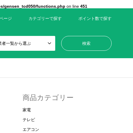
es/gensen_tcd050/functions.php
on line
451
ページ
カテゴリーで探す
ポイント数で探す
業者一覧から選ぶ
商品カテゴリー
家電
テレビ
エアコン