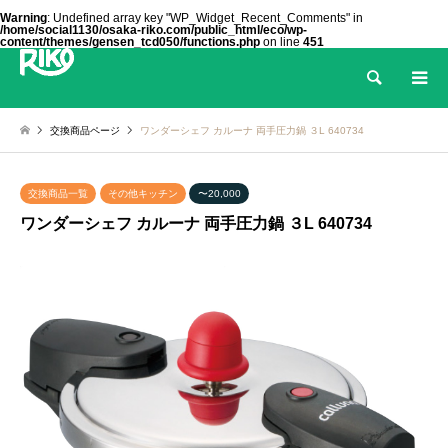
Warning
: Undefined array key "WP_Widget_Recent_Comments" in
/home/social1130/osaka-riko.com/public_html/eco/wp-
content/themes/gensen_tcd050/functions.php
on line
451
検索
交換商品ページ
ワンダーシェフ カルーナ 両手圧力鍋 ３L 640734
交換商品一覧
その他キッチン
〜20,000
ワンダーシェフ カルーナ 両手圧力鍋 ３L 640734