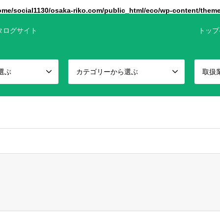
ome/social1130/osaka-riko.com/public_html/eco/wp-content/them
タログサイト
トップ
選ぶ
カテゴリーから選ぶ
取扱
false given in
/home/social1130/osaka-riko.com/public_html/eco/