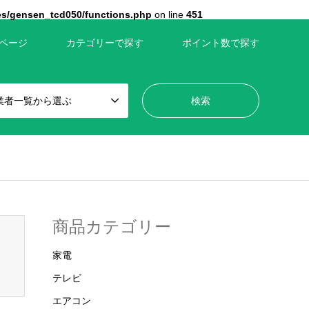
es/gensen_tcd050/functions.php
on line
451
ページ
カテゴリーで探す
ポイント数で探す
業者一覧から選ぶ
wp-content/themes/gensen_tcd050/breadcrumb.php
on line
110
商品カテゴリー
家電
テレビ
エアコン