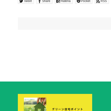
Tweet
Share
Hatena
Pocket
RSS