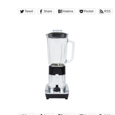
Tweet
Share
Hatena
Pocket
RSS