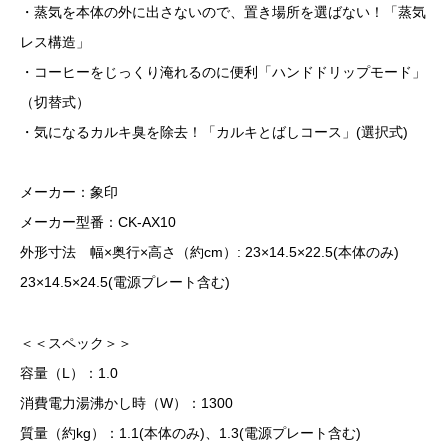
・蒸気を本体の外に出さないので、置き場所を選ばない！「蒸気
レス構造」
・コーヒーをじっくり淹れるのに便利「ハンドドリップモード」
（切替式）
・気になるカルキ臭を除去！「カルキとばしコース」(選択式)
メーカー：象印
メーカー型番：CK-AX10
外形寸法 幅×奥行×高さ（約cm）: 23×14.5×22.5(本体のみ)
23×14.5×24.5(電源プレート含む)
＜＜スペック＞＞
容量（L）：1.0
消費電力湯沸かし時（W）：1300
質量（約kg）：1.1(本体のみ)、1.3(電源プレート含む)