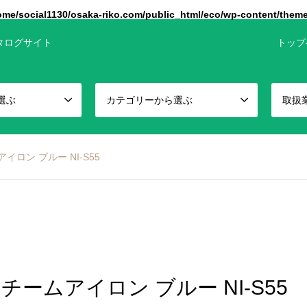
ome/social1130/osaka-riko.com/public_html/eco/wp-content/them
タログサイト
トップ
選ぶ
カテゴリーから選ぶ
取扱
ロン ブルー NI-S55
ームアイロン ブルー NI-S55