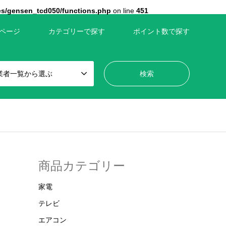
es/gensen_tcd050/functions.php
on line
451
ページ
カテゴリーで探す
ポイント数で探す
業者一覧から選ぶ
商品カテゴリー
家電
テレビ
エアコン