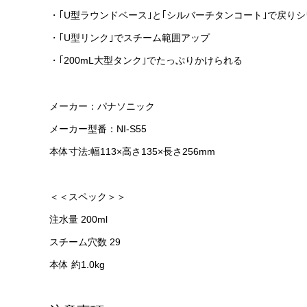
・｢U型ラウンドベース｣と｢シルバーチタンコート｣で戻り
・｢U型リンク｣でスチーム範囲アップ
・｢200mL大型タンク｣でたっぷりかけられる
メーカー：パナソニック
メーカー型番：NI-S55
本体寸法:幅113×高さ135×長さ256mm
＜＜スペック＞＞
注水量 200ml
スチーム穴数 29
本体 約1.0kg