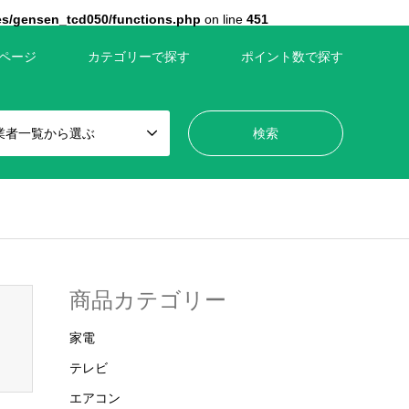
es/gensen_tcd050/functions.php
on line
451
ページ
カテゴリーで探す
ポイント数で探す
業者一覧から選ぶ
wp-content/themes/gensen_tcd050/breadcrumb.php
on line
110
商品カテゴリー
家電
テレビ
エアコン