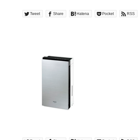
Tweet
Share
Hatena
Pocket
RSS