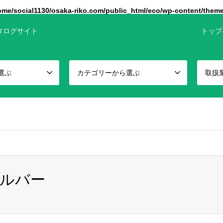
ome/social1130/osaka-riko.com/public_html/eco/wp-content/them
タログサイト
トップ
選ぶ
カテゴリーから選ぶ
取扱
false given in
/home/social1130/osaka-riko.com/public_html/eco/
シルバー