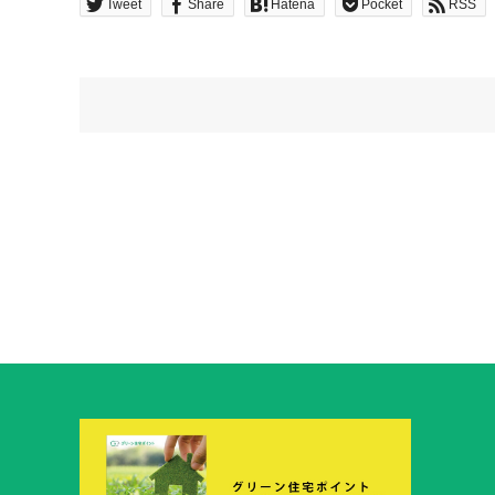
Tweet
Share
Hatena
Pocket
RSS