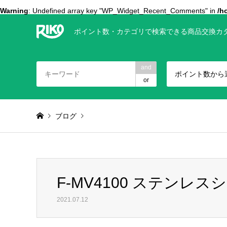
Warning
: Undefined array key "WP_Widget_Recent_Comments" in
/h
ポイント数・カテゴリで検索できる商品交換カ
and
ポイント数から
or
ブログ
Warning
: foreach() argument must be of type array|object, 
F-MV4100 ステンレス
F-MV4100 ステンレスシルバー
2021.07.12