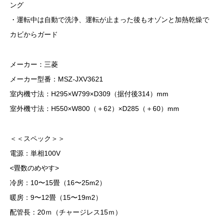
ング
・運転中は自動で洗浄、運転が止まった後もオゾンと加熱乾燥で
カビからガード
メーカー：三菱
メーカー型番：MSZ-JXV3621
室内機寸法：H295×W799×D309（据付後314）mm
室外機寸法：H550×W800（＋62）×D285（＋60）mm
＜＜スペック＞＞
電源：単相100V
<畳数のめやす>
冷房：10〜15畳（16〜25m2）
暖房：9〜12畳（15〜19m2）
配管長：20ｍ（チャージレス15ｍ）