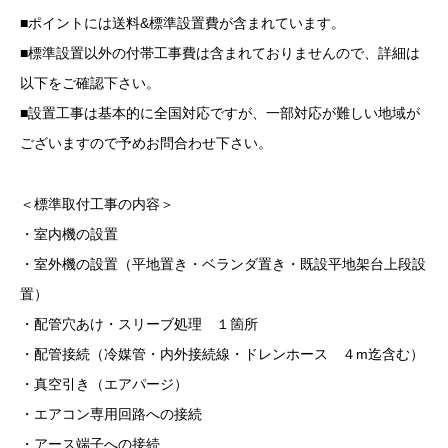
■ポイントには送料&標準設置費が含まれています。
■標準設置以外の付帯工事費は含まれておりませんので、詳細は
以下をご確認下さい。
■設置工事は基本的に全国対応ですが、一部対応が難しい地域が
ございますので予めお問合わせ下さい。
＜標準取付工事の内容＞
・室内機の設置
・室外機の設置（平地置き・ベランダ置き・既設平地架台上段設
置）
・配管穴あけ・スリーブ処理 １箇所
・配管接続（冷媒管・内外接続線・ドレンホース ４m迄含む）
・真空引き（エアパージ）
・エアコン専用回路への接続
・アース端子への接続