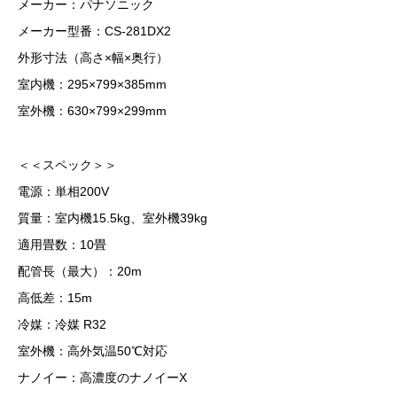
メーカー：パナソニック
メーカー型番：CS-281DX2
外形寸法（高さ×幅×奥行）
室内機：295×799×385mm
室外機：630×799×299mm
＜＜スペック＞＞
電源：単相200V
質量：室内機15.5kg、室外機39kg
適用畳数：10畳
配管長（最大）：20m
高低差：15m
冷媒：冷媒 R32
室外機：高外気温50℃対応
ナノイー：高濃度のナノイーX