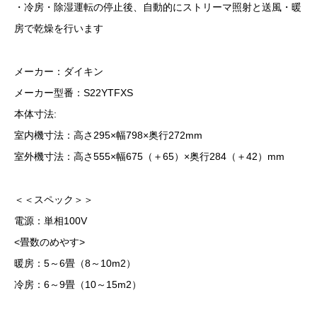
・冷房・除湿運転の停止後、自動的にストリーマ照射と送風・暖
房で乾燥を行います
メーカー：ダイキン
メーカー型番：S22YTFXS
本体寸法:
室内機寸法：高さ295×幅798×奥行272mm
室外機寸法：高さ555×幅675（＋65）×奥行284（＋42）mm
＜＜スペック＞＞
電源：単相100V
<畳数のめやす>
暖房：5～6畳（8～10m2）
冷房：6～9畳（10～15m2）