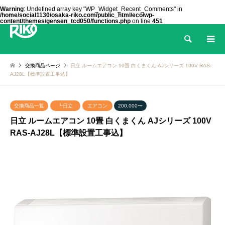
Warning
: Undefined array key "WP_Widget_Recent_Comments" in
/home/social1130/osaka-riko.com/public_html/eco/wp-
content/themes/gensen_tcd050/functions.php
on line
451
検索
交換商品ページ
日立 ルームエアコン 10畳 白くまくん AJシリーズ 100V RAS-
AJ28L【標準設置工事込】
交換商品一覧
┗日立
エアコン
200,000〜
日立 ルームエアコン 10畳 白くまくん AJシリーズ 100V
RAS-AJ28L【標準設置工事込】