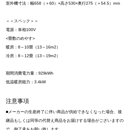
室外機寸法：幅658（＋60）×高さ530×奥行275（＋54.5）mm
＜＜スペック＞＞
電源：単相100V
<畳数のめやす>
暖房：8～10畳（13～16m2）
冷房：8～12畳（13～19m2）
期間消費電力量：929kWh
低温暖房能力：3.4kW
注意事項
■メーカーの生産終了に伴い商品が供給できなくなった場合、後
継品もしくは同等の代替え商品をお届けする場合がございますの
で、御了承をお願い致します。