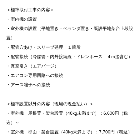
＜標準取付工事の内容＞
・室内機の設置
・室外機の設置（平地置き・ベランダ置き・既設平地架台上段設
置）
・配管穴あけ・スリーブ処理 １箇所
・配管接続（冷媒管・内外接続線・ドレンホース ４m迄含む）
・真空引き（エアパージ）
・エアコン専用回路への接続
・アース端子への接続
＜標準設置以外の内容（現場の現金払い）＞
・室外機 屋根置・架台設置（40kg未満まで）：6,600円（税
込）～
・室外機 壁面・架台設置（40kg未満まで）：7,700円（税込）