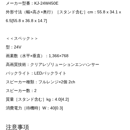
メーカー型番：KJ-24W450E
外形寸法（幅×高さ×奥行）［スタンド含む］cm：55.8 x 34.1 x
6.5[55.8 x 36.8 x 14.7]
＜＜スペック＞＞
型：24V
画素数（水平×垂直）：1,366×768
高画質技術：クリアレゾリューションエンハンサー
バックライト：LEDバックライト
スピーカー種類：フルレンジ×2個 2ch
スピーカー数：2
質量［スタンド含む］kg：4.0[4.2]
消費電力［待機時］W：40[0.3]
注意事項