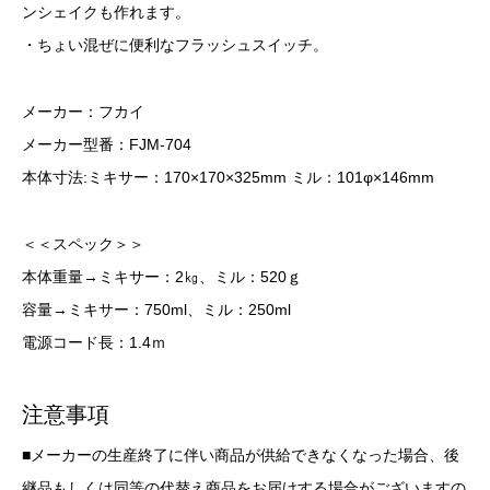
ンシェイクも作れます。
・ちょい混ぜに便利なフラッシュスイッチ。
メーカー：フカイ
メーカー型番：FJM-704
本体寸法:ミキサー：170×170×325mm ミル：101φ×146mm
＜＜スペック＞＞
本体重量→ミキサー：2㎏、ミル：520ｇ
容量→ミキサー：750ml、ミル：250ml
電源コード長：1.4ｍ
注意事項
■メーカーの生産終了に伴い商品が供給できなくなった場合、後
継品もしくは同等の代替え商品をお届けする場合がございますの